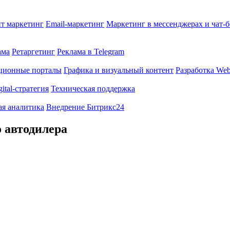
т маркетинг
Email-маркетинг
Маркетинг в мессенджерах и чат-
ама
Ретаргетинг
Реклама в Telegram
ционные порталы
Графика и визуальный контент
Разработка Web
gital-стратегия
Техническая поддержка
ая аналитика
Внедрение Битрикс24
о автодилера