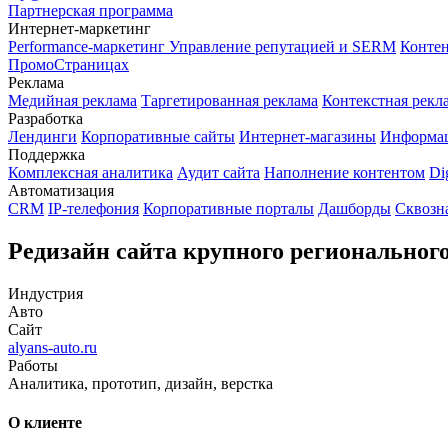
Партнерская программа
Интернет-маркетинг
Performance-маркетинг
Управление репутацией и SERM
Контен
ПромоСтраницах
Реклама
Медийная реклама
Таргетированная реклама
Контекстная рекл
Разработка
Лендинги
Корпоративные сайты
Интернет-магазины
Информа
Поддержка
Комплексная аналитика
Аудит сайта
Наполнение контентом
Di
Автоматизация
CRM
IP-телефония
Корпоративные порталы
Дашборды
Сквозн
Редизайн сайта крупного региональног
Индустрия
Авто
Сайт
alyans-auto.ru
Работы
Аналитика, прототип, дизайн, верстка
О клиенте