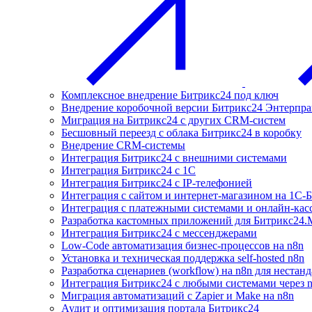
Комплексное внедрение Битрикс24 под ключ
Внедрение коробочной версии Битрикс24 Энтерпра
Миграция на Битрикс24 с других CRM-систем
Бесшовный переезд с облака Битрикс24 в коробку
Внедрение CRM-системы
Интеграция Битрикс24 с внешними системами
Интеграция Битрикс24 с 1С
Интеграция Битрикс24 с IP-телефонией
Интеграция с сайтом и интернет-магазином на 1С-
Интеграция с платежными системами и онлайн-кас
Разработка кастомных приложений для Битрикс24.
Интеграция Битрикс24 с мессенджерами
Low-Code автоматизация бизнес-процессов на n8n
Установка и техническая поддержка self-hosted n8n
Разработка сценариев (workflow) на n8n для нестан
Интеграция Битрикс24 с любыми системами через 
Миграция автоматизаций с Zapier и Make на n8n
Аудит и оптимизация портала Битрикс24