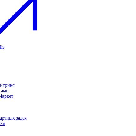
йз
Битрикс
сами
Маркет
дартных задач
n8n