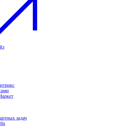
йз
Битрикс
сами
Маркет
дартных задач
n8n