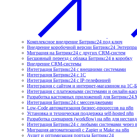
Комплексное внедрение Битрикс24 под ключ
Внедрение коробочной версии Битрикс24 Энтерпра
Миграция на Битрикс24 с других CRM-систем
Бесшовный переезд с облака Битрикс24 в коробку
Внедрение CRM-системы
Интеграция Битрикс24 с внешними системами
Интеграция Битрикс24 с 1С
Интеграция Битрикс24 с IP-телефонией
Интеграция с сайтом и интернет-магазином на 1С-
Интеграция с платежными системами и онлайн-кас
Разработка кастомных приложений для Битрикс24.
Интеграция Битрикс24 с мессенджерами
Low-Code автоматизация бизнес-процессов на n8n
Установка и техническая поддержка self-hosted n8n
Разработка сценариев (workflow) на n8n для нестан
Интеграция Битрикс24 с любыми системами через 
Миграция автоматизаций с Zapier и Make на n8n
Аудит и оптимизация портала Битрикс24